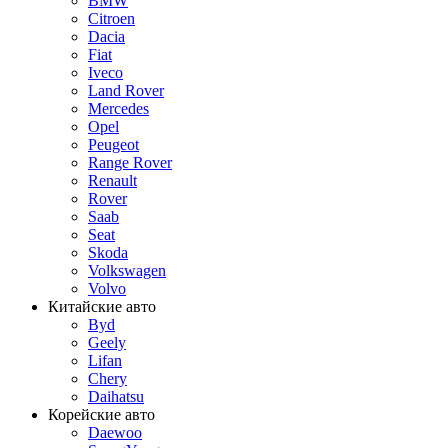
BMW
Citroen
Dacia
Fiat
Iveco
Land Rover
Mercedes
Opel
Peugeot
Range Rover
Renault
Rover
Saab
Seat
Skoda
Volkswagen
Volvo
Китайские авто
Byd
Geely
Lifan
Chery
Daihatsu
Корейские авто
Daewoo