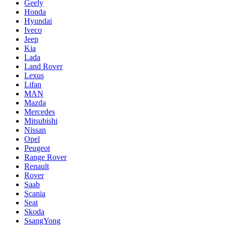
Geely
Honda
Hyundai
Iveco
Jeep
Kia
Lada
Land Rover
Lexus
Lifan
MAN
Mazda
Mercedes
Mitsubishi
Nissan
Opel
Peugeot
Range Rover
Renault
Rover
Saab
Scania
Seat
Skoda
SsangYong