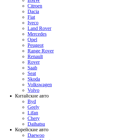
BMW
Citroen
Dacia
Fiat
Iveco
Land Rover
Mercedes
Opel
Peugeot
Range Rover
Renault
Rover
Saab
Seat
Skoda
Volkswagen
Volvo
Китайские авто
Byd
Geely
Lifan
Chery
Daihatsu
Корейские авто
Daewoo