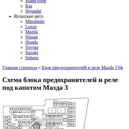
SsangYong
Kia
Hyundai
Японские авто
Mitsubishi
Lexus
Mazda
Nissan
Honda
Toyota
Suzuki
Subaru
Главная страница
»
Блок предохранителей и реле Mazda 3 bk
Схема блока предохранителей и реле
под капотом Мазда 3