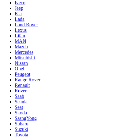
Iveco
Jeep
Kia
Lada
Land Rover
Lexus
Lifan
MAN
Mazda
Mercedes
Mitsubishi
Nissan
Opel
Peugeot
Range Rover
Renault
Rover
Saab
Scania
Seat
Skoda
SsangYong
Subaru
Suzuki
Toyota