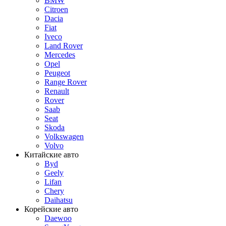
BMW
Citroen
Dacia
Fiat
Iveco
Land Rover
Mercedes
Opel
Peugeot
Range Rover
Renault
Rover
Saab
Seat
Skoda
Volkswagen
Volvo
Китайские авто
Byd
Geely
Lifan
Chery
Daihatsu
Корейские авто
Daewoo