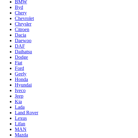
BMW
Byd
Chery
Chevrolet
Chrysler
Citroen
Dacia
Daewoo
DAF
Daihatsu
Dodge
Fiat
Ford
Geely
Honda
Hyundai
Iveco
Jeep
Kia
Lada
Land Rover
Lexus
Lifan
MAN
Mazda