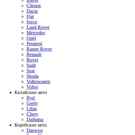
BMW
Citroen
Dacia
Fiat
Iveco
Land Rover
Mercedes
Opel
Peugeot
Range Rover
Renault
Rover
Saab
Seat
Skoda
Volkswagen
Volvo
Китайские авто
Byd
Geely
Lifan
Chery
Daihatsu
Корейские авто
Daewoo