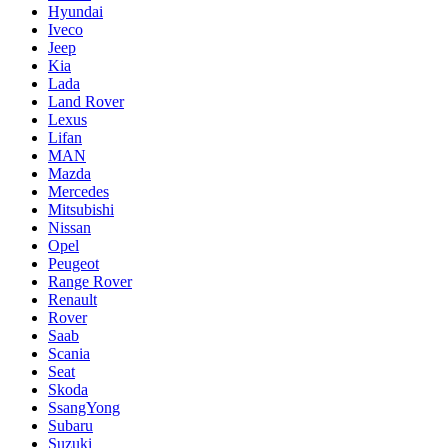
Hyundai
Iveco
Jeep
Kia
Lada
Land Rover
Lexus
Lifan
MAN
Mazda
Mercedes
Mitsubishi
Nissan
Opel
Peugeot
Range Rover
Renault
Rover
Saab
Scania
Seat
Skoda
SsangYong
Subaru
Suzuki