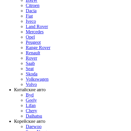
BMW
Citroen
Dacia
Fiat
Iveco
Land Rover
Mercedes
Opel
Peugeot
Range Rover
Renault
Rover
Saab
Seat
Skoda
Volkswagen
Volvo
Китайские авто
Byd
Geely
Lifan
Chery
Daihatsu
Корейские авто
Daewoo