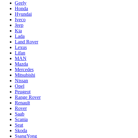
Geely
Honda
Hyundai
Iveco
Jeep
Kia
Lada
Land Rover
Lexus
Lifan
MAN
Mazda
Mercedes
Mitsubishi
Nissan
Opel
Peugeot
Range Rover
Renault
Rover
Saab
Scania
Seat
Skoda
SsangYong