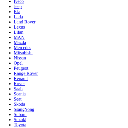
Iveco
Jeep
Kia
Lada
Land Rover
Lexus
Lifan
MAN
Mazda
Mercedes
Mitsubishi
Nissan
Opel
Peugeot
Range Rover
Renault
Rover
Saab
Scania
Seat
Skoda
SsangYong
Subaru
Suzuki
Toyota