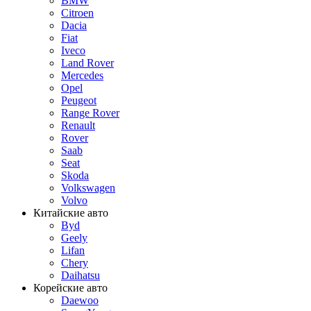
BMW
Citroen
Dacia
Fiat
Iveco
Land Rover
Mercedes
Opel
Peugeot
Range Rover
Renault
Rover
Saab
Seat
Skoda
Volkswagen
Volvo
Китайские авто
Byd
Geely
Lifan
Chery
Daihatsu
Корейские авто
Daewoo