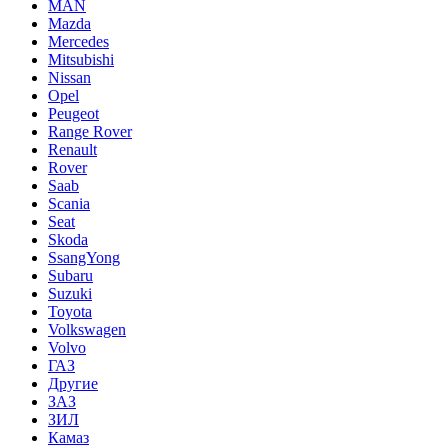
MAN
Mazda
Mercedes
Mitsubishi
Nissan
Opel
Peugeot
Range Rover
Renault
Rover
Saab
Scania
Seat
Skoda
SsangYong
Subaru
Suzuki
Toyota
Volkswagen
Volvo
ГАЗ
Другие
ЗАЗ
ЗИЛ
Камаз