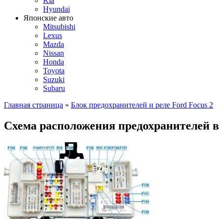
Kia
Hyundai
Японские авто
Mitsubishi
Lexus
Mazda
Nissan
Honda
Toyota
Suzuki
Subaru
Главная страница
»
Блок предохранителей и реле Ford Focus 2
Схема расположения предохранителей в 