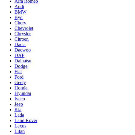
Alfa Romeo
Audi
BMW
Byd
Chery
Chevrolet
Chrysler
Citroen
Dacia
Daewoo
DAF
Daihatsu
Dodge
Fiat
Ford
Geely
Honda
Hyundai
Iveco
Jeep
Kia
Lada
Land Rover
Lexus
Lifan