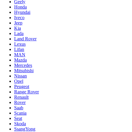
Geely
Honda
Hyundai
Iveco
Jeep
Kia
Lada
Land Rover
Lexus
Lifan
MAN
Mazda
Mercedes
Mitsubishi
Nissan
Opel
Peugeot
Range Rover
Renault
Rover
Saab
Scania
Seat
Skoda
SsangYong