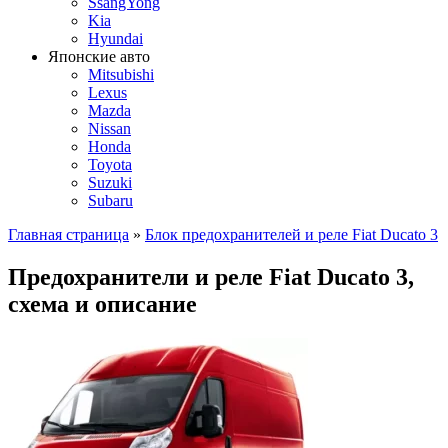
SsangYong
Kia
Hyundai
Японские авто
Mitsubishi
Lexus
Mazda
Nissan
Honda
Toyota
Suzuki
Subaru
Главная страница
»
Блок предохранителей и реле Fiat Ducato 3
Предохранители и реле Fiat Ducato 3,
схема и описание