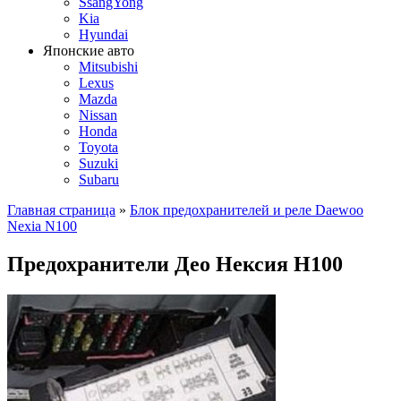
SsangYong
Kia
Hyundai
Японские авто
Mitsubishi
Lexus
Mazda
Nissan
Honda
Toyota
Suzuki
Subaru
Главная страница
»
Блок предохранителей и реле Daewoo
Nexia N100
Предохранители Део Нексия Н100