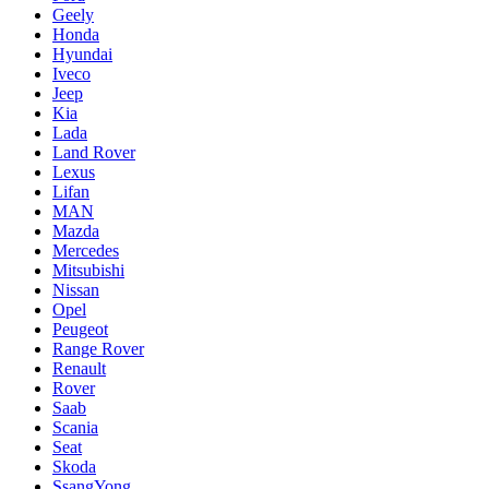
Geely
Honda
Hyundai
Iveco
Jeep
Kia
Lada
Land Rover
Lexus
Lifan
MAN
Mazda
Mercedes
Mitsubishi
Nissan
Opel
Peugeot
Range Rover
Renault
Rover
Saab
Scania
Seat
Skoda
SsangYong