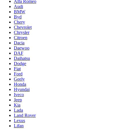
Alfa Romeo
Audi
BMW
Byd
Chery
Chevrolet
Chrysler
Citroen
Dacia
Daewoo
DAF
Daihatsu
Dodge
Fiat
Ford
Geely
Honda
Hyundai
Iveco
Jeep
Kia
Lada
Land Rover
Lexus
Lifan