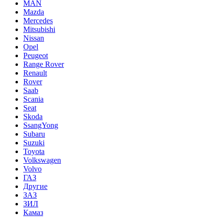
MAN
Mazda
Mercedes
Mitsubishi
Nissan
Opel
Peugeot
Range Rover
Renault
Rover
Saab
Scania
Seat
Skoda
SsangYong
Subaru
Suzuki
Toyota
Volkswagen
Volvo
ГАЗ
Другие
ЗАЗ
ЗИЛ
Камаз