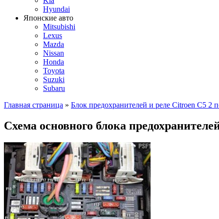
Kia
Hyundai
Японские авто
Mitsubishi
Lexus
Mazda
Nissan
Honda
Toyota
Suzuki
Subaru
Главная страница
»
Блок предохранителей и реле Citroen C5 2 
Схема основного блока предохранителей