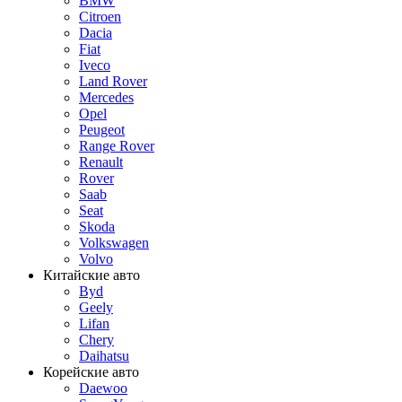
BMW
Citroen
Dacia
Fiat
Iveco
Land Rover
Mercedes
Opel
Peugeot
Range Rover
Renault
Rover
Saab
Seat
Skoda
Volkswagen
Volvo
Китайские авто
Byd
Geely
Lifan
Chery
Daihatsu
Корейские авто
Daewoo