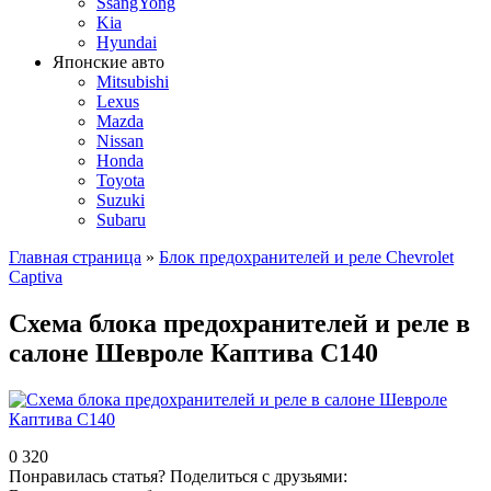
SsangYong
Kia
Hyundai
Японские авто
Mitsubishi
Lexus
Mazda
Nissan
Honda
Toyota
Suzuki
Subaru
Главная страница
»
Блок предохранителей и реле Chevrolet
Сaptiva
Схема блока предохранителей и реле в
салоне Шевроле Каптива С140
0
320
Понравилась статья? Поделиться с друзьями: