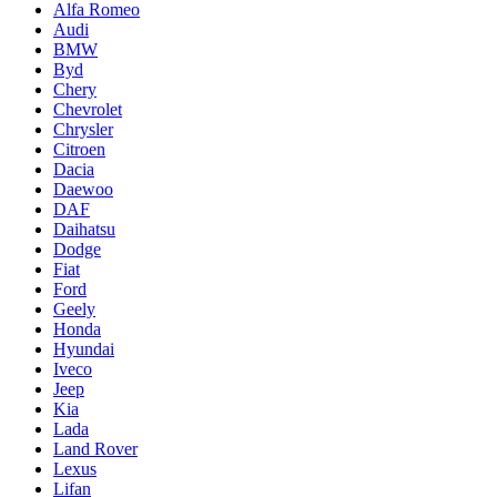
Alfa Romeo
Audi
BMW
Byd
Chery
Chevrolet
Chrysler
Citroen
Dacia
Daewoo
DAF
Daihatsu
Dodge
Fiat
Ford
Geely
Honda
Hyundai
Iveco
Jeep
Kia
Lada
Land Rover
Lexus
Lifan