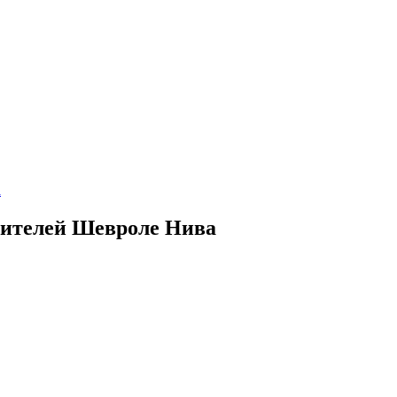
a
нителей Шевроле Нива