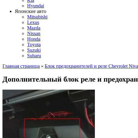
Kia
Hyundai
Японские авто
Mitsubishi
Lexus
Mazda
Nissan
Honda
Toyota
Suzuki
Subaru
Главная страница
»
Блок предохранителей и реле Chevrolet Niv
Дополнительный блок реле и предохра