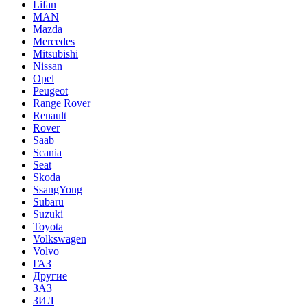
Lifan
MAN
Mazda
Mercedes
Mitsubishi
Nissan
Opel
Peugeot
Range Rover
Renault
Rover
Saab
Scania
Seat
Skoda
SsangYong
Subaru
Suzuki
Toyota
Volkswagen
Volvo
ГАЗ
Другие
ЗАЗ
ЗИЛ