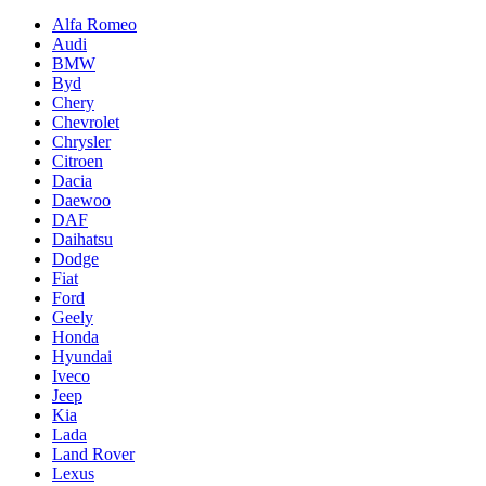
Alfa Romeo
Audi
BMW
Byd
Chery
Chevrolet
Chrysler
Citroen
Dacia
Daewoo
DAF
Daihatsu
Dodge
Fiat
Ford
Geely
Honda
Hyundai
Iveco
Jeep
Kia
Lada
Land Rover
Lexus