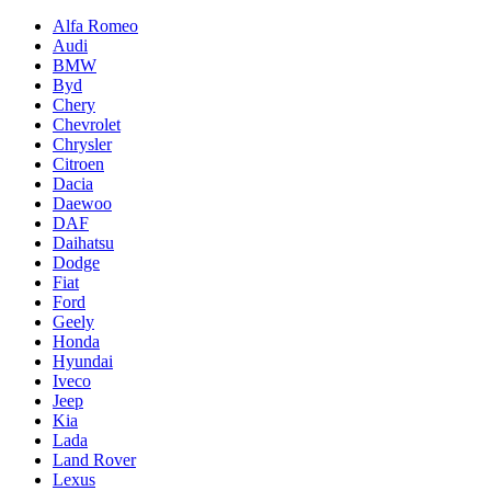
Alfa Romeo
Audi
BMW
Byd
Chery
Chevrolet
Chrysler
Citroen
Dacia
Daewoo
DAF
Daihatsu
Dodge
Fiat
Ford
Geely
Honda
Hyundai
Iveco
Jeep
Kia
Lada
Land Rover
Lexus