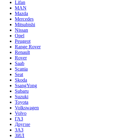
Lifan
MAN
Mazda
Mercedes
Mitsubishi
Nissan
Opel
Peugeot
Range Rover
Renault
Rover
Saab
Scania
Seat
Skoda
SsangYong
Subaru
Suzuki
Toyota
Volkswagen
Volvo
ГАЗ
Другие
ЗАЗ
ЗИЛ