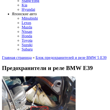
SsangYong
Kia
Hyundai
Японские авто
Mitsubishi
Lexus
Mazda
Nissan
Honda
Toyota
Suzuki
Subaru
Главная страница
»
Блок предохранителей и реле BMW 5 E39
Предохранители и реле BMW E39