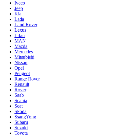
Iveco
Jeep
Kia
Lada
Land Rover
Lexus
Lifan
MAN
Mazda
Mercedes
Mitsubishi
Nissan
Opel
Peugeot
Range Rover
Renault
Rover
Saab
Scania
Seat
Skoda
SsangYong
Subaru
Suzuki
Toyota