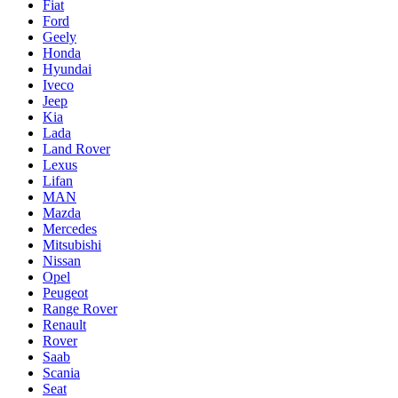
Fiat
Ford
Geely
Honda
Hyundai
Iveco
Jeep
Kia
Lada
Land Rover
Lexus
Lifan
MAN
Mazda
Mercedes
Mitsubishi
Nissan
Opel
Peugeot
Range Rover
Renault
Rover
Saab
Scania
Seat