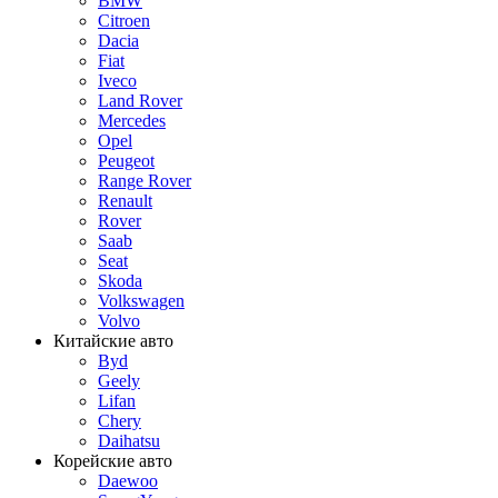
BMW
Citroen
Dacia
Fiat
Iveco
Land Rover
Mercedes
Opel
Peugeot
Range Rover
Renault
Rover
Saab
Seat
Skoda
Volkswagen
Volvo
Китайские авто
Byd
Geely
Lifan
Chery
Daihatsu
Корейские авто
Daewoo