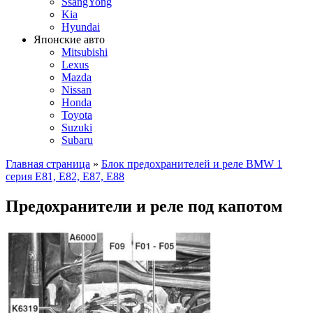
SsangYong
Kia
Hyundai
Японские авто
Mitsubishi
Lexus
Mazda
Nissan
Honda
Toyota
Suzuki
Subaru
Главная страница
»
Блок предохранителей и реле BMW 1
серия E81, E82, E87, E88
Предохранители и реле под капотом