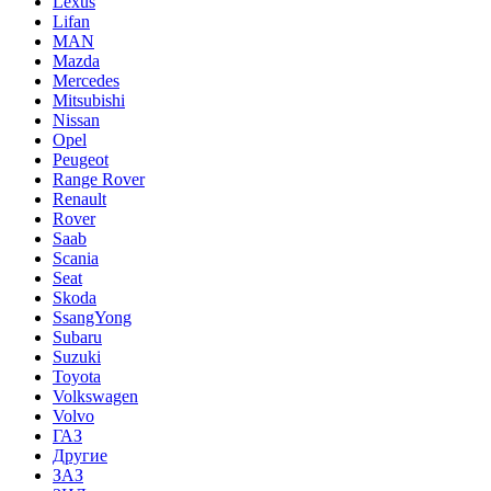
Lexus
Lifan
MAN
Mazda
Mercedes
Mitsubishi
Nissan
Opel
Peugeot
Range Rover
Renault
Rover
Saab
Scania
Seat
Skoda
SsangYong
Subaru
Suzuki
Toyota
Volkswagen
Volvo
ГАЗ
Другие
ЗАЗ