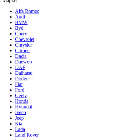
Марки
Alfa Romeo
Audi
BMW
Byd
Chery
Chevrolet
Chrysler
Citroen
Dacia
Daewoo
DAF
Daihatsu
Dodge
Fiat
Ford
Geely
Honda
Hyundai
Iveco
Jeep
Kia
Lada
Land Rover