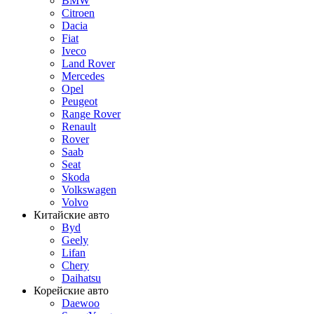
BMW
Citroen
Dacia
Fiat
Iveco
Land Rover
Mercedes
Opel
Peugeot
Range Rover
Renault
Rover
Saab
Seat
Skoda
Volkswagen
Volvo
Китайские авто
Byd
Geely
Lifan
Chery
Daihatsu
Корейские авто
Daewoo