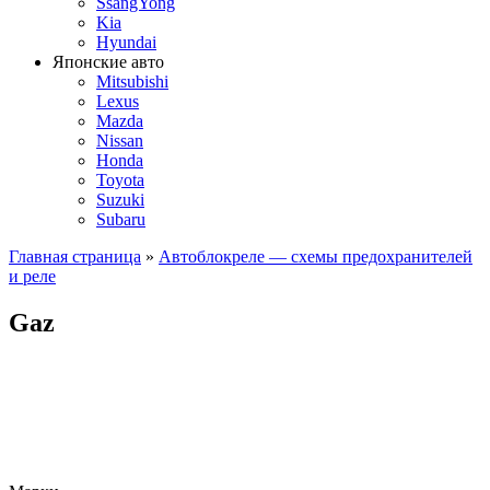
SsangYong
Kia
Hyundai
Японские авто
Mitsubishi
Lexus
Mazda
Nissan
Honda
Toyota
Suzuki
Subaru
Главная страница
»
Автоблокреле — схемы предохранителей
и реле
Gaz