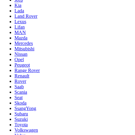
Kia
Lada
Land Rover
Lexus
Lifan
MAN
Mazda
Mercedes
Mitsubishi
Nissan
Opel
Peugeot
Range Rover
Renault
Rover
Saab
Scania
Seat
Skoda
SsangYong
Subaru
Suzuki
Toyota
Volkswagen