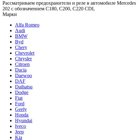
Рассматриваем предохранители и реле в автомобиле Mercedes
202 с обозначением С180, С200, С220 СDI,
Марки
Alfa Romeo
Audi
BMW
Byd
Chery
Chevrolet
Chrysler
Citroen
Dacia
Daewoo
DAF
Daihatsu
Dodge
Fiat
Ford
Geely
Honda
Hyundai
Iveco
Jeep
Kia