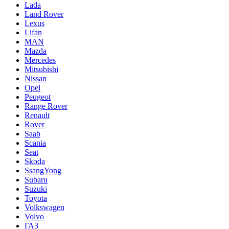
Lada
Land Rover
Lexus
Lifan
MAN
Mazda
Mercedes
Mitsubishi
Nissan
Opel
Peugeot
Range Rover
Renault
Rover
Saab
Scania
Seat
Skoda
SsangYong
Subaru
Suzuki
Toyota
Volkswagen
Volvo
ГАЗ