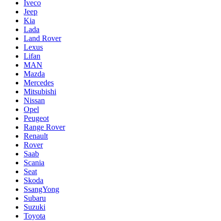
Iveco
Jeep
Kia
Lada
Land Rover
Lexus
Lifan
MAN
Mazda
Mercedes
Mitsubishi
Nissan
Opel
Peugeot
Range Rover
Renault
Rover
Saab
Scania
Seat
Skoda
SsangYong
Subaru
Suzuki
Toyota