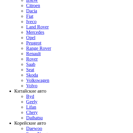
BMW
Citroen
Dacia
Fiat
Iveco
Land Rover
Mercedes
Opel
Peugeot
Range Rover
Renault
Rover
Saab
Seat
Skoda
Volkswagen
Volvo
Китайские авто
Byd
Geely
Lifan
Chery
Daihatsu
Корейские авто
Daewoo