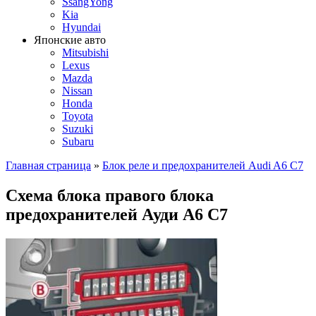
SsangYong
Kia
Hyundai
Японские авто
Mitsubishi
Lexus
Mazda
Nissan
Honda
Toyota
Suzuki
Subaru
Главная страница
»
Блок реле и предохранителей Audi A6 C7
Схема блока правого блока
предохранителей Ауди А6 С7