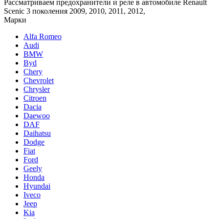
Рассматриваем предохранители и реле в автомобиле Renault
Scenic 3 поколения 2009, 2010, 2011, 2012,
Марки
Alfa Romeo
Audi
BMW
Byd
Chery
Chevrolet
Chrysler
Citroen
Dacia
Daewoo
DAF
Daihatsu
Dodge
Fiat
Ford
Geely
Honda
Hyundai
Iveco
Jeep
Kia