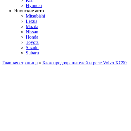
Kia
Hyundai
Японские авто
Mitsubishi
Lexus
Mazda
Nissan
Honda
Toyota
Suzuki
Subaru
Главная страница
»
Блок предохранителей и реле Volvo XC90