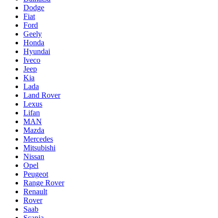
Dodge
Fiat
Ford
Geely
Honda
Hyundai
Iveco
Jeep
Kia
Lada
Land Rover
Lexus
Lifan
MAN
Mazda
Mercedes
Mitsubishi
Nissan
Opel
Peugeot
Range Rover
Renault
Rover
Saab
Scania