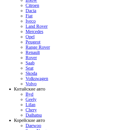
BMW
Citroen
Dacia
Fiat
Iveco
Land Rover
Mercedes
Opel
Peugeot
Range Rover
Renault
Rover
Saab
Seat
Skoda
Volkswagen
Volvo
Китайские авто
Byd
Geely
Lifan
Chery
Daihatsu
Корейские авто
Daewoo