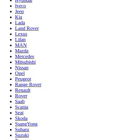
Hyundai
Iveco
Jeep
Kia
Lada
Land Rover
Lexus
Lifan
MAN
Mazda
Mercedes
Mitsubishi
Nissan
Opel
Peugeot
Range Rover
Renault
Rover
Saab
Scania
Seat
Skoda
SsangYong
Subaru
Suzuki