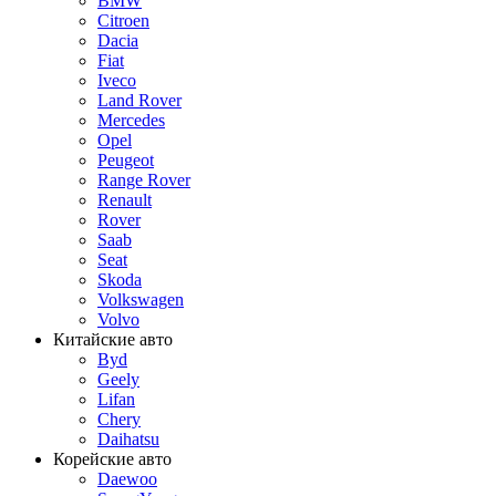
BMW
Citroen
Dacia
Fiat
Iveco
Land Rover
Mercedes
Opel
Peugeot
Range Rover
Renault
Rover
Saab
Seat
Skoda
Volkswagen
Volvo
Китайские авто
Byd
Geely
Lifan
Chery
Daihatsu
Корейские авто
Daewoo