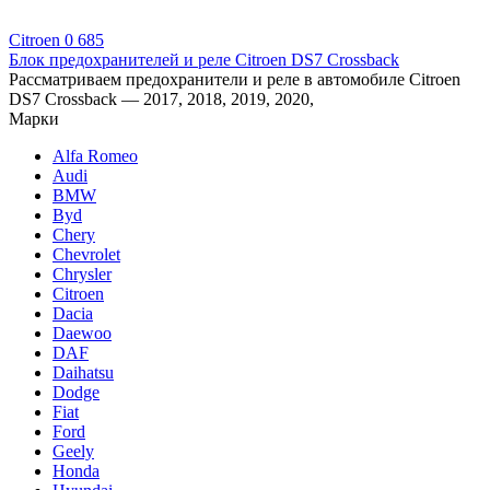
Citroen
0
685
Блок предохранителей и реле Citroen DS7 Crossback
Рассматриваем предохранители и реле в автомобиле Citroen
DS7 Crossback — 2017, 2018, 2019, 2020,
Марки
Alfa Romeo
Audi
BMW
Byd
Chery
Chevrolet
Chrysler
Citroen
Dacia
Daewoo
DAF
Daihatsu
Dodge
Fiat
Ford
Geely
Honda