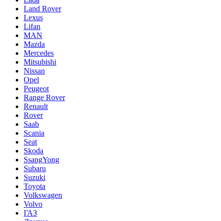
Land Rover
Lexus
Lifan
MAN
Mazda
Mercedes
Mitsubishi
Nissan
Opel
Peugeot
Range Rover
Renault
Rover
Saab
Scania
Seat
Skoda
SsangYong
Subaru
Suzuki
Toyota
Volkswagen
Volvo
ГАЗ