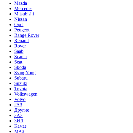
Mazda
Mercedes
Mitsubishi
Nissan
Opel
Peugeot
Range Rover
Renault
Rover
Saab
Scania
Seat
Skoda
SsangYong
Subaru
Suzuki
Toyota
Volkswagen
Volvo
ГАЗ
Другие
ЗАЗ
ЗИЛ
Камаз
МАЗ