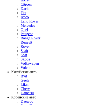
BMW
Citroen
Dacia
Fiat
Iveco
Land Rover
Mercedes
Opel
Peugeot
Range Rover
Renault
Rover
Saab
Seat
Skoda
Volkswagen
Volvo
Китайские авто
Byd
Geely
Lifan
Chery
Daihatsu
Корейские авто
Daewoo