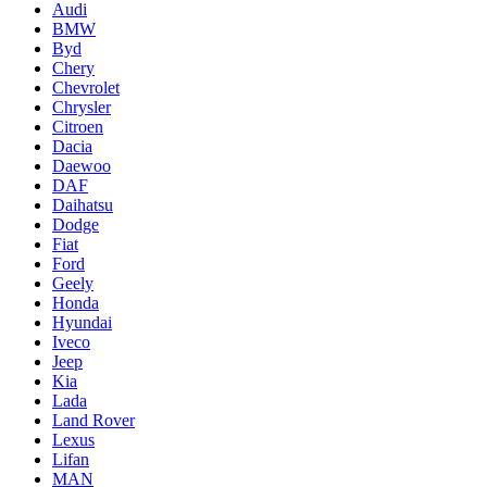
Audi
BMW
Byd
Chery
Chevrolet
Chrysler
Citroen
Dacia
Daewoo
DAF
Daihatsu
Dodge
Fiat
Ford
Geely
Honda
Hyundai
Iveco
Jeep
Kia
Lada
Land Rover
Lexus
Lifan
MAN