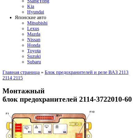
SsangYong
Kia
Hyundai
Японские авто
Mitsubishi
Lexus
Mazda
Nissan
Honda
Toyota
Suzuki
Subaru
Главная страница
»
Блок предохранителей и реле ВАЗ 2113
2114 2115
Монтажный
блок предохранителей 2114-3722010-60