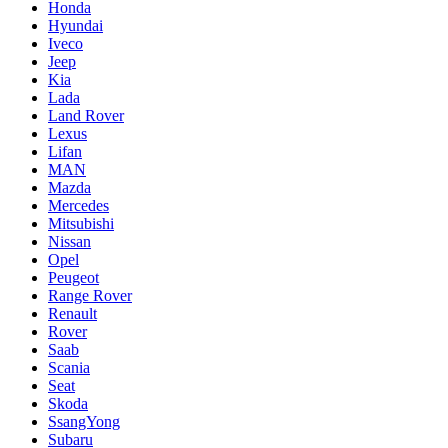
Honda
Hyundai
Iveco
Jeep
Kia
Lada
Land Rover
Lexus
Lifan
MAN
Mazda
Mercedes
Mitsubishi
Nissan
Opel
Peugeot
Range Rover
Renault
Rover
Saab
Scania
Seat
Skoda
SsangYong
Subaru