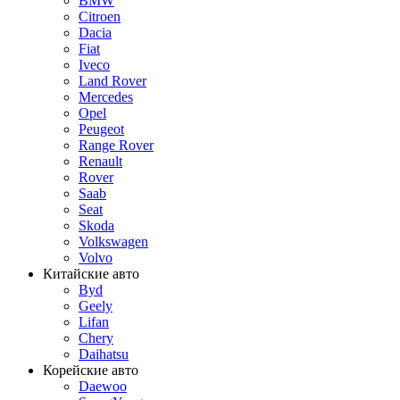
BMW
Citroen
Dacia
Fiat
Iveco
Land Rover
Mercedes
Opel
Peugeot
Range Rover
Renault
Rover
Saab
Seat
Skoda
Volkswagen
Volvo
Китайские авто
Byd
Geely
Lifan
Chery
Daihatsu
Корейские авто
Daewoo