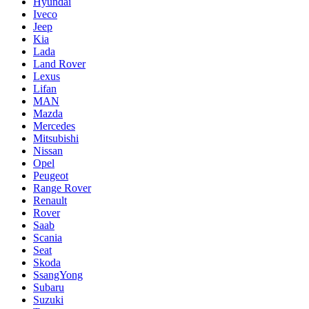
Hyundai
Iveco
Jeep
Kia
Lada
Land Rover
Lexus
Lifan
MAN
Mazda
Mercedes
Mitsubishi
Nissan
Opel
Peugeot
Range Rover
Renault
Rover
Saab
Scania
Seat
Skoda
SsangYong
Subaru
Suzuki