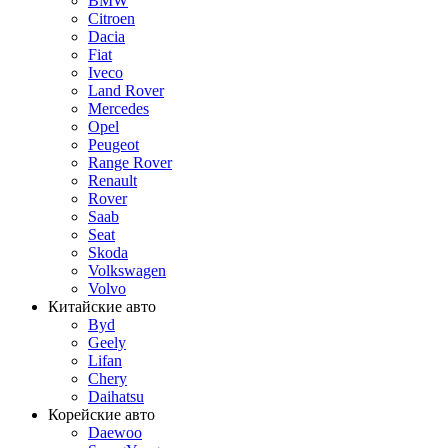
BMW
Citroen
Dacia
Fiat
Iveco
Land Rover
Mercedes
Opel
Peugeot
Range Rover
Renault
Rover
Saab
Seat
Skoda
Volkswagen
Volvo
Китайские авто
Byd
Geely
Lifan
Chery
Daihatsu
Корейские авто
Daewoo