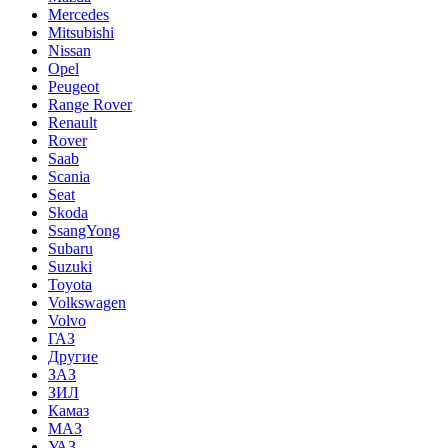
Mercedes
Mitsubishi
Nissan
Opel
Peugeot
Range Rover
Renault
Rover
Saab
Scania
Seat
Skoda
SsangYong
Subaru
Suzuki
Toyota
Volkswagen
Volvo
ГАЗ
Другие
ЗАЗ
ЗИЛ
Камаз
МАЗ
УАЗ