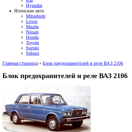
Kia
Hyundai
Японские авто
Mitsubishi
Lexus
Mazda
Nissan
Honda
Toyota
Suzuki
Subaru
Главная страница
»
Блок предохранителей и реле ВАЗ 2106
Блок предохранителей и реле ВАЗ 2106