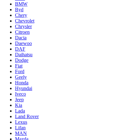
BMW
Byd
Chery
Chevrolet
Chrysler
Citroen
Dacia
Daewoo
DAF
Daihatsu
Dodge
Fiat
Ford
Geely
Honda
Hyundai
Iveco
Jeep
Kia
Lada
Land Rover
Lexus
Lifan
MAN
Mazda