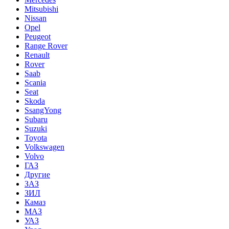
Mitsubishi
Nissan
Opel
Peugeot
Range Rover
Renault
Rover
Saab
Scania
Seat
Skoda
SsangYong
Subaru
Suzuki
Toyota
Volkswagen
Volvo
ГАЗ
Другие
ЗАЗ
ЗИЛ
Камаз
МАЗ
УАЗ