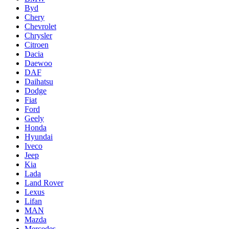
Byd
Chery
Chevrolet
Chrysler
Citroen
Dacia
Daewoo
DAF
Daihatsu
Dodge
Fiat
Ford
Geely
Honda
Hyundai
Iveco
Jeep
Kia
Lada
Land Rover
Lexus
Lifan
MAN
Mazda
Mercedes