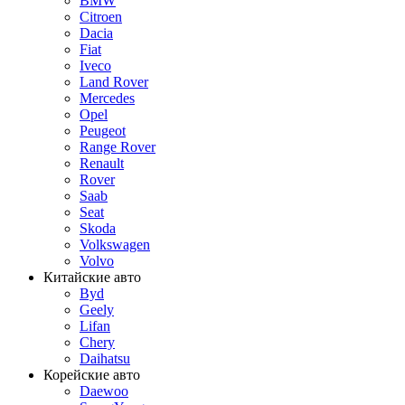
BMW
Citroen
Dacia
Fiat
Iveco
Land Rover
Mercedes
Opel
Peugeot
Range Rover
Renault
Rover
Saab
Seat
Skoda
Volkswagen
Volvo
Китайские авто
Byd
Geely
Lifan
Chery
Daihatsu
Корейские авто
Daewoo