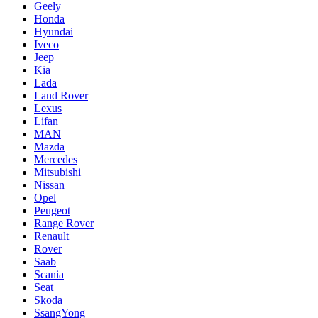
Geely
Honda
Hyundai
Iveco
Jeep
Kia
Lada
Land Rover
Lexus
Lifan
MAN
Mazda
Mercedes
Mitsubishi
Nissan
Opel
Peugeot
Range Rover
Renault
Rover
Saab
Scania
Seat
Skoda
SsangYong