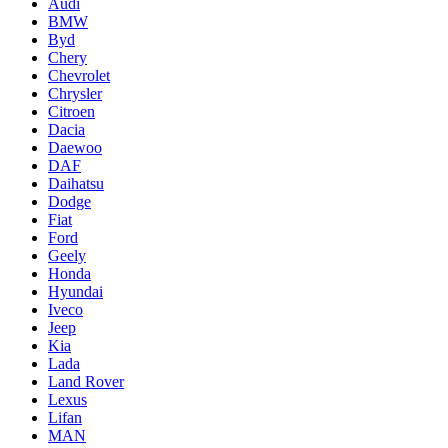
Audi
BMW
Byd
Chery
Chevrolet
Chrysler
Citroen
Dacia
Daewoo
DAF
Daihatsu
Dodge
Fiat
Ford
Geely
Honda
Hyundai
Iveco
Jeep
Kia
Lada
Land Rover
Lexus
Lifan
MAN