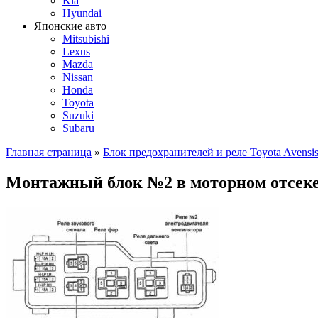
Kia
Hyundai
Японские авто
Mitsubishi
Lexus
Mazda
Nissan
Honda
Toyota
Suzuki
Subaru
Главная страница
»
Блок предохранителей и реле Toyota Avensi
Монтажный блок №2 в моторном отсеке