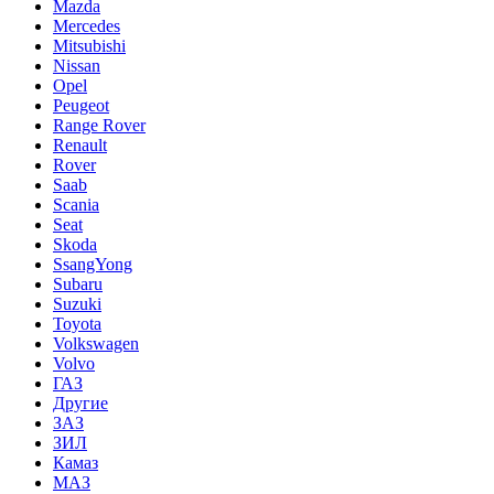
Mazda
Mercedes
Mitsubishi
Nissan
Opel
Peugeot
Range Rover
Renault
Rover
Saab
Scania
Seat
Skoda
SsangYong
Subaru
Suzuki
Toyota
Volkswagen
Volvo
ГАЗ
Другие
ЗАЗ
ЗИЛ
Камаз
МАЗ