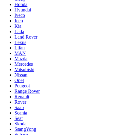
Honda
Hyundai
Iveco
Jeep
Kia
Lada
Land Rover
Lexus
Lifan
MAN
Mazda
Mercedes
Mitsubishi
Nissan
Opel
Peugeot
Range Rover
Renault
Rover
Saab
Scania
Seat
Skoda
SsangYong
Subaru