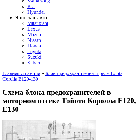
SsangYong
Kia
Hyundai
Японские авто
Mitsubishi
Lexus
Mazda
Nissan
Honda
Toyota
Suzuki
Subaru
Главная страница
»
Блок предохранителей и реле Totota
Corolla E120-130
Схема блока предохранителей в
моторном отсеке Тойота Королла Е120,
Е130