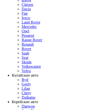
BMW
Citroen
Dacia
Fiat
Iveco
Land Rover
Mercedes
Opel
Peugeot
Range Rover
Renault
Rover
Saab
Seat
Skoda
Volkswagen
Volvo
Китайские авто
Byd
Geely
Lifan
Chery
Daihatsu
Корейские авто
Daewoo