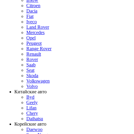
BMW
Citroen
Dacia
Fiat
Iveco
Land Rover
Mercedes
Opel
Peugeot
Range Rover
Renault
Rover
Saab
Seat
Skoda
Volkswagen
Volvo
Китайские авто
Byd
Geely
Lifan
Chery
Daihatsu
Корейские авто
Daewoo