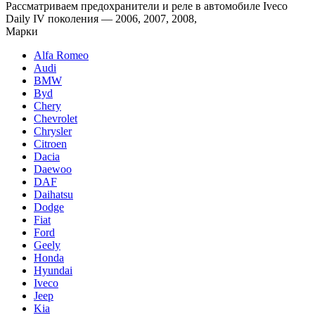
Рассматриваем предохранители и реле в автомобиле Iveco
Daily IV поколения — 2006, 2007, 2008,
Марки
Alfa Romeo
Audi
BMW
Byd
Chery
Chevrolet
Chrysler
Citroen
Dacia
Daewoo
DAF
Daihatsu
Dodge
Fiat
Ford
Geely
Honda
Hyundai
Iveco
Jeep
Kia