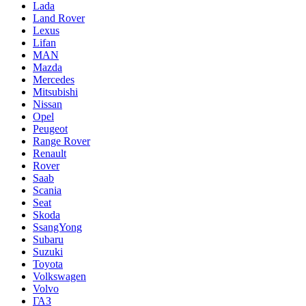
Lada
Land Rover
Lexus
Lifan
MAN
Mazda
Mercedes
Mitsubishi
Nissan
Opel
Peugeot
Range Rover
Renault
Rover
Saab
Scania
Seat
Skoda
SsangYong
Subaru
Suzuki
Toyota
Volkswagen
Volvo
ГАЗ