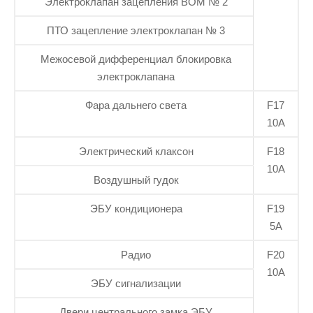
Электроклапан зацепления ВОМ № 2
ПТО зацепление электроклапан № 3
Межосевой дифференциал блокировка
электроклапана
Фара дальнего света
F17
10А
Электрический клаксон
F18
10А
Воздушный гудок
ЭБУ кондиционера
F19
5А
Радио
F20
10А
ЭБУ сигнализации
Двери центрального замка ЭБУ