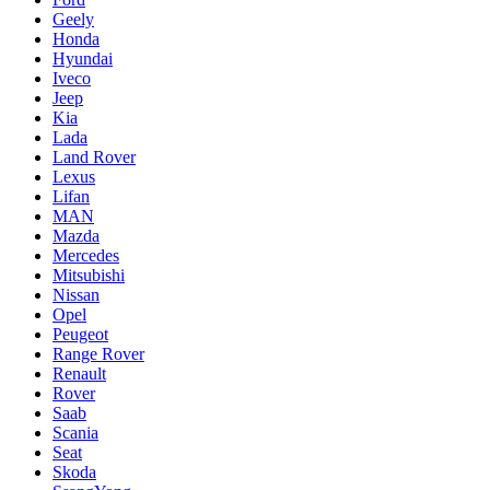
Geely
Honda
Hyundai
Iveco
Jeep
Kia
Lada
Land Rover
Lexus
Lifan
MAN
Mazda
Mercedes
Mitsubishi
Nissan
Opel
Peugeot
Range Rover
Renault
Rover
Saab
Scania
Seat
Skoda