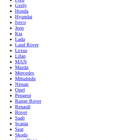
Geely
Honda
Hyundai
Iveco
Jeep
Kia
Lada
Land Rover
Lexus
Lifan
MAN
Mazda
Mercedes
Mitsubishi
Nissan
Opel
Peugeot
Range Rover
Renault
Rover
Saab
Scania
Seat
Skoda