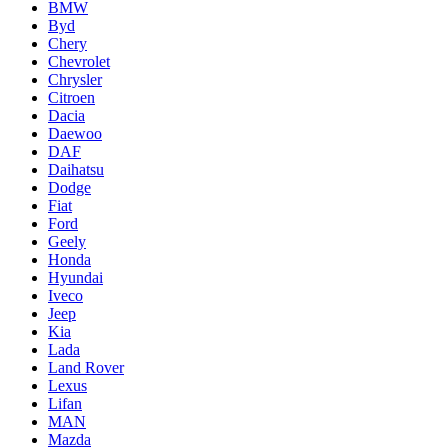
BMW
Byd
Chery
Chevrolet
Chrysler
Citroen
Dacia
Daewoo
DAF
Daihatsu
Dodge
Fiat
Ford
Geely
Honda
Hyundai
Iveco
Jeep
Kia
Lada
Land Rover
Lexus
Lifan
MAN
Mazda