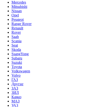
Mercedes
Mitsubishi
Nissan
Opel
Peugeot
Range Rover
Renault
Rover
Saab
Scania
Seat
Skoda
SsangYong
Subaru
Suzuki
Toyota
Volkswagen
Volvo
ГАЗ
Другие
ЗАЗ
ЗИЛ
Камаз
МАЗ
УАЗ