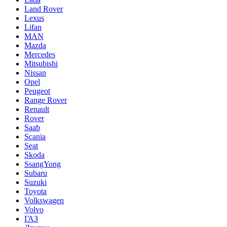
Land Rover
Lexus
Lifan
MAN
Mazda
Mercedes
Mitsubishi
Nissan
Opel
Peugeot
Range Rover
Renault
Rover
Saab
Scania
Seat
Skoda
SsangYong
Subaru
Suzuki
Toyota
Volkswagen
Volvo
ГАЗ