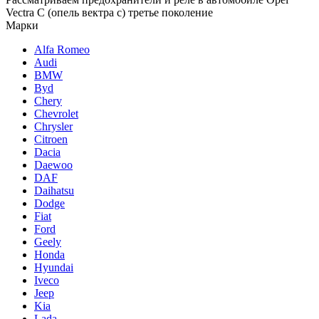
Vectra C (опель вектра с) третье поколение
Марки
Alfa Romeo
Audi
BMW
Byd
Chery
Chevrolet
Chrysler
Citroen
Dacia
Daewoo
DAF
Daihatsu
Dodge
Fiat
Ford
Geely
Honda
Hyundai
Iveco
Jeep
Kia
Lada