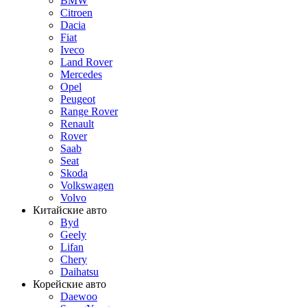
BMW
Citroen
Dacia
Fiat
Iveco
Land Rover
Mercedes
Opel
Peugeot
Range Rover
Renault
Rover
Saab
Seat
Skoda
Volkswagen
Volvo
Китайские авто
Byd
Geely
Lifan
Chery
Daihatsu
Корейские авто
Daewoo