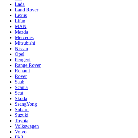
Lada
Land Rover
Lexus
Lifan
MAN
Mazda
Mercedes
Mitsubishi
Nissan
Opel
Peugeot
Range Rover
Renault
Rover
Saab
Scania
Seat
Skoda
SsangYong
Subaru
Suzuki
Toyota
Volkswagen
Volvo
ГАЗ