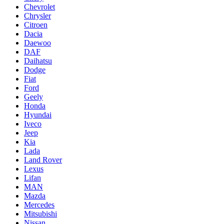
Chevrolet
Chrysler
Citroen
Dacia
Daewoo
DAF
Daihatsu
Dodge
Fiat
Ford
Geely
Honda
Hyundai
Iveco
Jeep
Kia
Lada
Land Rover
Lexus
Lifan
MAN
Mazda
Mercedes
Mitsubishi
Nissan