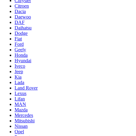
Chrysler
Citroen
Dacia
Daewoo
DAF
Daihatsu
Dodge
Fiat
Ford
Geely
Honda
Hyundai
Iveco
Jeep
Kia
Lada
Land Rover
Lexus
Lifan
MAN
Mazda
Mercedes
Mitsubishi
Nissan
Opel