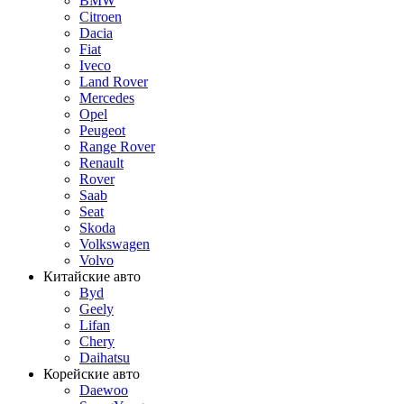
BMW
Citroen
Dacia
Fiat
Iveco
Land Rover
Mercedes
Opel
Peugeot
Range Rover
Renault
Rover
Saab
Seat
Skoda
Volkswagen
Volvo
Китайские авто
Byd
Geely
Lifan
Chery
Daihatsu
Корейские авто
Daewoo