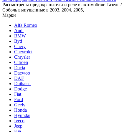
Рассмотрены предохранители и реле в автомобиле Газель /
Соболь выпущенные в 2003, 2004, 2005,
Марки
Alfa Romeo
Audi
BMW
Byd
Chery
Chevrolet
Chrysler
Citroen
Dacia
Daewoo
DAF
Daihatsu
Dodge
Fiat
Ford
Geely
Honda
Hyundai
Iveco
Jeep
Kia