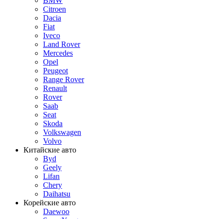
BMW
Citroen
Dacia
Fiat
Iveco
Land Rover
Mercedes
Opel
Peugeot
Range Rover
Renault
Rover
Saab
Seat
Skoda
Volkswagen
Volvo
Китайские авто
Byd
Geely
Lifan
Chery
Daihatsu
Корейские авто
Daewoo