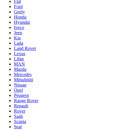
Fiat
Ford
Geely
Honda
Hyundai
Iveco
Jeep
Kia
Lada
Land Rover
Lexus
Lifan
MAN
Mazda
Mercedes
Mitsubishi
Nissan
Opel
Peugeot
Range Rover
Renault
Rover
Saab
Scania
Seat