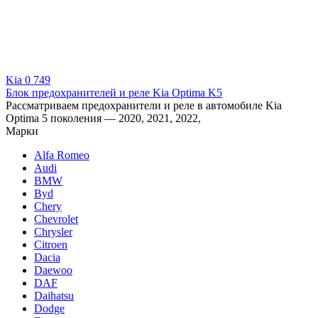
Kia
0
749
Блок предохранителей и реле Kia Optima K5
Рассматриваем предохранители и реле в автомобиле Kia
Optima 5 поколения — 2020, 2021, 2022,
Марки
Alfa Romeo
Audi
BMW
Byd
Chery
Chevrolet
Chrysler
Citroen
Dacia
Daewoo
DAF
Daihatsu
Dodge