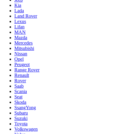
Kia
Lada
Land Rover
Lexus
Lifan
MAN
Mazda
Mercedes
Mitsubishi
Nissan
Opel
Peugeot
Range Rover
Renault
Rover
Saab
Scania
Seat
Skoda
SsangYong
Subaru
Suzuki
Toyota
Volkswagen