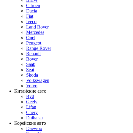
BMW
Citroen
Dacia
Fiat
Iveco
Land Rover
Mercedes
Opel
Peugeot
Range Rover
Renault
Rover
Saab
Seat
Skoda
Volkswagen
Volvo
Китайские авто
Byd
Geely
Lifan
Chery
Daihatsu
Корейские авто
Daewoo