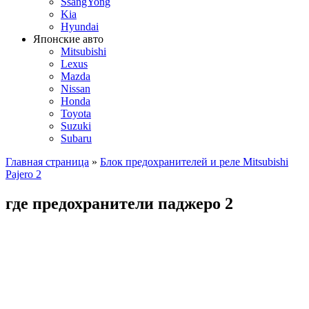
SsangYong
Kia
Hyundai
Японские авто
Mitsubishi
Lexus
Mazda
Nissan
Honda
Toyota
Suzuki
Subaru
Главная страница
»
Блок предохранителей и реле Mitsubishi
Pajero 2
где предохранители паджеро 2