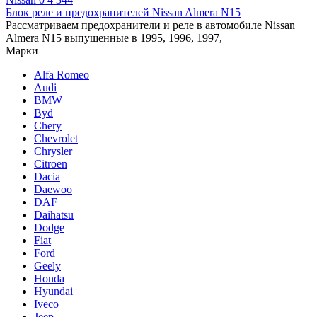
Блок реле и предохранителей Nissan Almera N15
Рассматриваем предохранители и реле в автомобиле Nissan
Almera N15 выпущенные в 1995, 1996, 1997,
Марки
Alfa Romeo
Audi
BMW
Byd
Chery
Chevrolet
Chrysler
Citroen
Dacia
Daewoo
DAF
Daihatsu
Dodge
Fiat
Ford
Geely
Honda
Hyundai
Iveco
Jeep