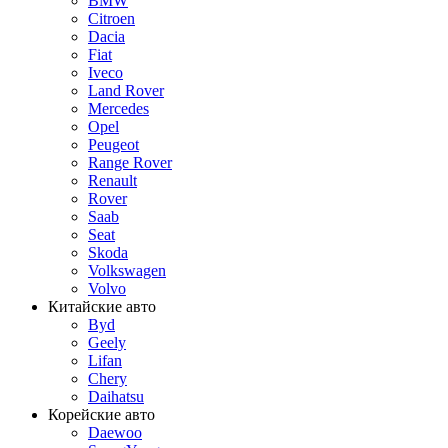
BMW
Citroen
Dacia
Fiat
Iveco
Land Rover
Mercedes
Opel
Peugeot
Range Rover
Renault
Rover
Saab
Seat
Skoda
Volkswagen
Volvo
Китайские авто
Byd
Geely
Lifan
Chery
Daihatsu
Корейские авто
Daewoo