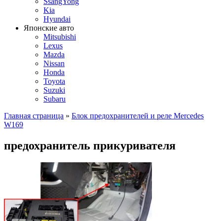
SsangYong
Kia
Hyundai
Японские авто
Mitsubishi
Lexus
Mazda
Nissan
Honda
Toyota
Suzuki
Subaru
Главная страница
»
Блок предохранителей и реле Mercedes
W169
предохранитель прикуривателя