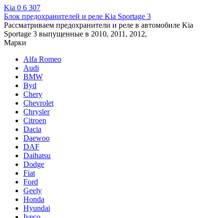
Kia
0
6 307
Блок предохранителей и реле Kia Sportage 3
Рассматриваем предохранители и реле в автомобиле Kia
Sportage 3 выпущенные в 2010, 2011, 2012,
Марки
Alfa Romeo
Audi
BMW
Byd
Chery
Chevrolet
Chrysler
Citroen
Dacia
Daewoo
DAF
Daihatsu
Dodge
Fiat
Ford
Geely
Honda
Hyundai
Iveco