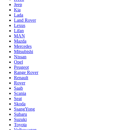
Jeep
Kia
Lada
Land Rover
Lexus
Lifan
MAN
Mazda
Mercedes
Mitsubishi
Nissan
Opel
Peugeot
Range Rover
Renault
Rover
Saab
Scania
Seat
Skoda
SsangYong
Subaru
Suzuki
Toyota
Volkswagen