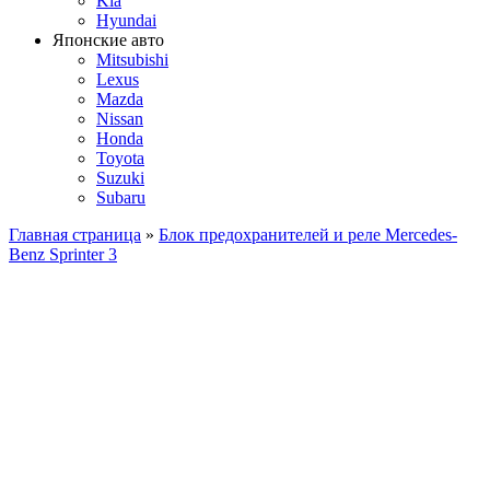
Kia
Hyundai
Японские авто
Mitsubishi
Lexus
Mazda
Nissan
Honda
Toyota
Suzuki
Subaru
Главная страница
»
Блок предохранителей и реле Mercedes-
Benz Sprinter 3