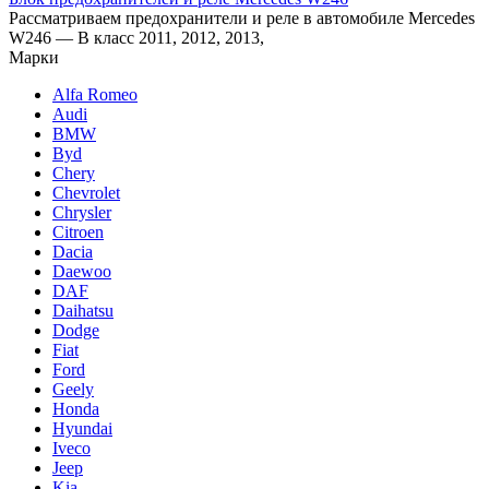
Рассматриваем предохранители и реле в автомобиле Mercedes
W246 — B класс 2011, 2012, 2013,
Марки
Alfa Romeo
Audi
BMW
Byd
Chery
Chevrolet
Chrysler
Citroen
Dacia
Daewoo
DAF
Daihatsu
Dodge
Fiat
Ford
Geely
Honda
Hyundai
Iveco
Jeep
Kia