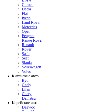
BMW
Citroen
Dacia
Fiat
Iveco
Land Rover
Mercedes
Opel
Peugeot
Range Rover
Renault
Rover
Saab
Seat
Skoda
Volkswagen
Volvo
Китайские авто
Byd
Geely
Lifan
Chery
Daihatsu
Корейские авто
Daewoo