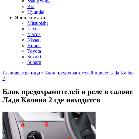
SsangYong
Kia
Hyundai
Японские авто
Mitsubishi
Lexus
Mazda
Nissan
Honda
Toyota
Suzuki
Subaru
Главная страница
»
Блок предохранителей и реле Lada Kalina
2
Блок предохранителей и реле в салоне
Лада Калина 2 где находится