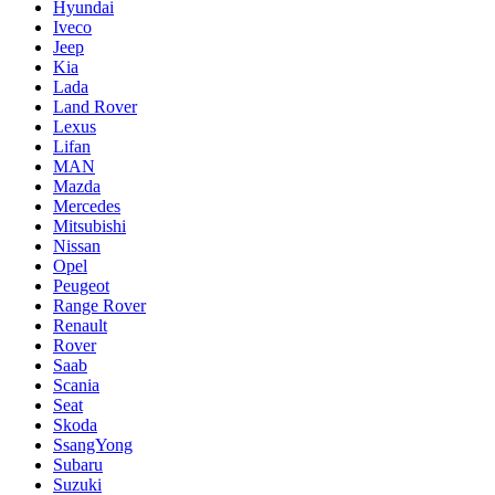
Hyundai
Iveco
Jeep
Kia
Lada
Land Rover
Lexus
Lifan
MAN
Mazda
Mercedes
Mitsubishi
Nissan
Opel
Peugeot
Range Rover
Renault
Rover
Saab
Scania
Seat
Skoda
SsangYong
Subaru
Suzuki