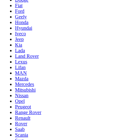
Fiat
Ford
Geely
Honda
Hyundai
Iveco
Jeep
Kia
Lada
Land Rover
Lexus
Lifan
MAN
Mazda
Mercedes
Mitsubishi
Nissan
Opel
Peugeot
Range Rover
Renault
Rover
Saab
Scania