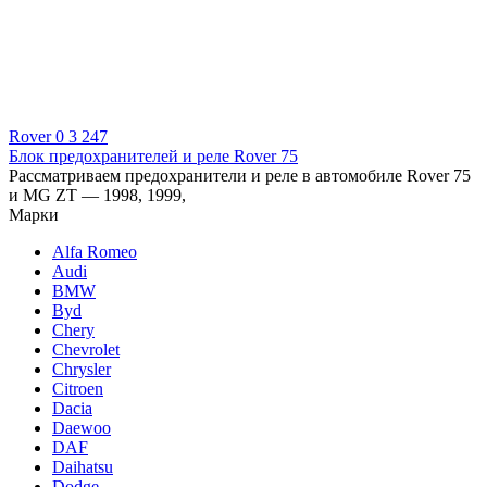
Rover
0
3 247
Блок предохранителей и реле Rover 75
Рассматриваем предохранители и реле в автомобиле Rover 75
и MG ZT — 1998, 1999,
Марки
Alfa Romeo
Audi
BMW
Byd
Chery
Chevrolet
Chrysler
Citroen
Dacia
Daewoo
DAF
Daihatsu
Dodge