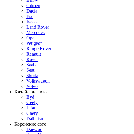
BMW
Citroen
Dacia
Fiat
Iveco
Land Rover
Mercedes
Opel
Peugeot
Range Rover
Renault
Rover
Saab
Seat
Skoda
Volkswagen
Volvo
Китайские авто
Byd
Geely
Lifan
Chery
Daihatsu
Корейские авто
Daewoo